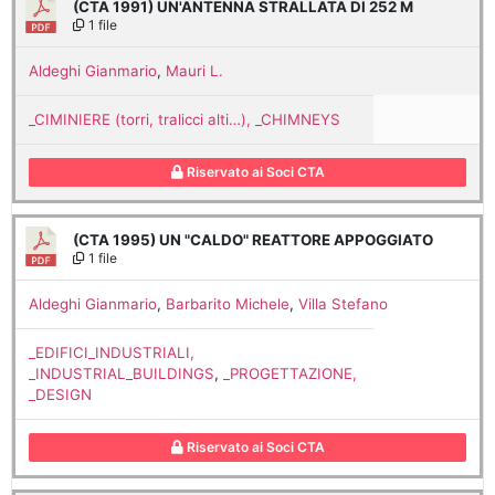
(CTA 1991) UN'ANTENNA STRALLATA DI 252 M
1 file
Aldeghi Gianmario
,
Mauri L.
_CIMINIERE (torri, tralicci alti…), _CHIMNEYS
Riservato ai Soci CTA
(CTA 1995) UN "CALDO" REATTORE APPOGGIATO
1 file
Aldeghi Gianmario
,
Barbarito Michele
,
Villa Stefano
_EDIFICI_INDUSTRIALI,
_INDUSTRIAL_BUILDINGS
,
_PROGETTAZIONE,
_DESIGN
Riservato ai Soci CTA