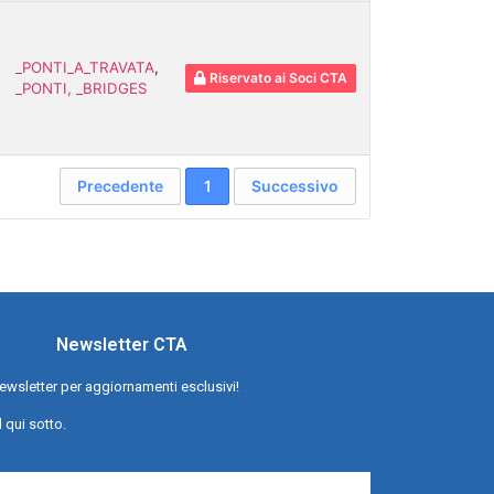
_PONTI_A_TRAVATA
,
Riservato ai Soci CTA
_PONTI, _BRIDGES
Precedente
1
Successivo
Newsletter CTA
a newsletter per aggiornamenti esclusivi!
l qui sotto.