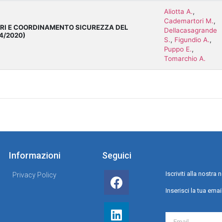
Aliotta A.
,
Cademartori M.
,
RI E COORDINAMENTO SICUREZZA DEL
Dellacasagrande
4/2020)
S.
,
Figundio A.
,
Puppo E.
,
Tomarchio A.
Informazioni
Seguici
Iscriviti alla nostr
Privacy Policy
Inserisci la tua emai