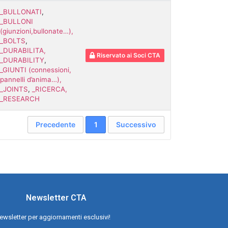
_BULLONATI
,
_BULLONI
(giunzioni,bullonate…),
_BOLTS
,
_DURABILITA,
Riservato ai Soci CTA
_DURABILITY
,
_GIUNTI (connessioni,
pannelli d’anima…),
_JOINTS
,
_RICERCA,
_RESEARCH
Precedente
1
Successivo
Newsletter CTA
a newsletter per aggiornamenti esclusivi!