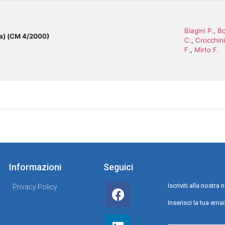
Biagini P.
,
Bo
ma) (CM 4/2000)
C.
,
Crocchini
F.
,
Mirto F.
Informazioni
Seguici
Iscriviti alla nostr
Privacy Policy
Inserisci la tua emai