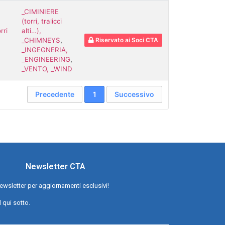
_CIMINIERE
(torri, tralicci
rri
alti…),
_CHIMNEYS
,
Riservato ai Soci CTA
_INGEGNERIA,
_ENGINEERING
,
_VENTO, _WIND
Precedente
1
Successivo
Newsletter CTA
a newsletter per aggiornamenti esclusivi!
l qui sotto.