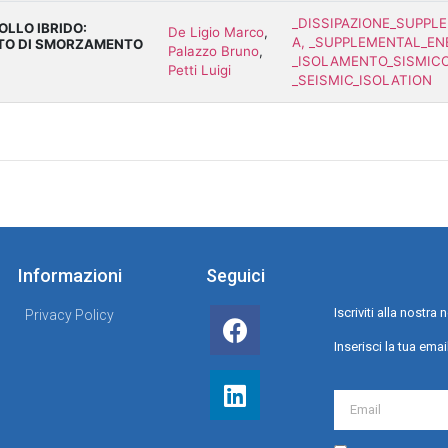
_DISSIPAZIONE_SUPPL
OLLO IBRIDO:
De Ligio Marco
,
A, _SUPPLEMENTAL_EN
ATO DI SMORZAMENTO
Palazzo Bruno
,
_ISOLAMENTO_SISMICO
Petti Luigi
_SEISMIC_ISOLATION
Informazioni
Seguici
Iscriviti alla nostr
Privacy Policy
Inserisci la tua emai