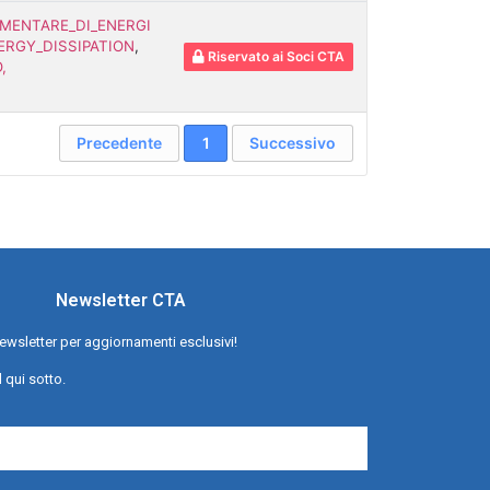
EMENTARE_DI_ENERGI
ERGY_DISSIPATION
,
Riservato ai Soci CTA
,
Precedente
1
Successivo
Newsletter CTA
a newsletter per aggiornamenti esclusivi!
l qui sotto.