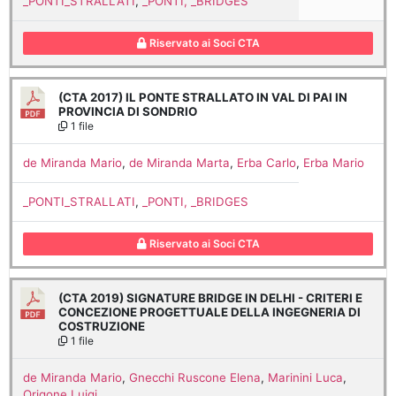
_PONTI_STRALLATI
,
_PONTI, _BRIDGES
Riservato ai Soci CTA
(CTA 2017) IL PONTE STRALLATO IN VAL DI PAI IN
PROVINCIA DI SONDRIO
1 file
de Miranda Mario
,
de Miranda Marta
,
Erba Carlo
,
Erba Mario
_PONTI_STRALLATI
,
_PONTI, _BRIDGES
Riservato ai Soci CTA
(CTA 2019) SIGNATURE BRIDGE IN DELHI - CRITERI E
CONCEZIONE PROGETTUALE DELLA INGEGNERIA DI
COSTRUZIONE
1 file
de Miranda Mario
,
Gnecchi Ruscone Elena
,
Marinini Luca
,
Origone Luigi