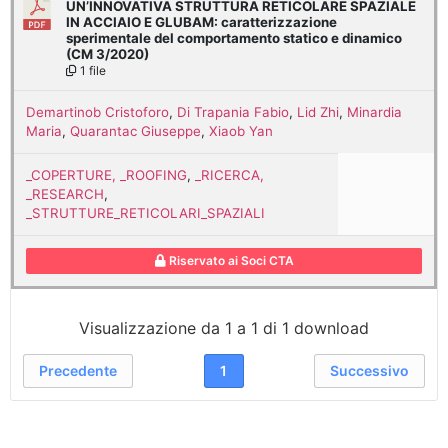
UN’INNOVATIVA STRUTTURA RETICOLARE SPAZIALE
IN ACCIAIO E GLUBAM: caratterizzazione
sperimentale del comportamento statico e dinamico
(CM 3/2020)
1 file
Demartinob Cristoforo
,
Di Trapania Fabio
,
Lid Zhi
,
Minardia
Maria
,
Quarantac Giuseppe
,
Xiaob Yan
_COPERTURE, _ROOFING
,
_RICERCA,
_RESEARCH
,
_STRUTTURE_RETICOLARI_SPAZIALI
Riservato ai Soci CTA
Visualizzazione da 1 a 1 di 1 download
Precedente
1
Successivo