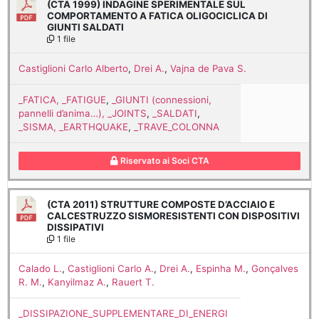
(CTA 1999) INDAGINE SPERIMENTALE SUL
COMPORTAMENTO A FATICA OLIGOCICLICA DI
GIUNTI SALDATI
1 file
Castiglioni Carlo Alberto
,
Drei A.
,
Vajna de Pava S.
_FATICA, _FATIGUE
,
_GIUNTI (connessioni,
pannelli d’anima…), _JOINTS
,
_SALDATI
,
_SISMA, _EARTHQUAKE
,
_TRAVE_COLONNA
Riservato ai Soci CTA
(CTA 2011) STRUTTURE COMPOSTE D’ACCIAIO E
CALCESTRUZZO SISMORESISTENTI CON DISPOSITIVI
DISSIPATIVI
1 file
Calado L.
,
Castiglioni Carlo A.
,
Drei A.
,
Espinha M.
,
Gonçalves
R. M.
,
Kanyilmaz A.
,
Rauert T.
_DISSIPAZIONE_SUPPLEMENTARE_DI_ENERGI