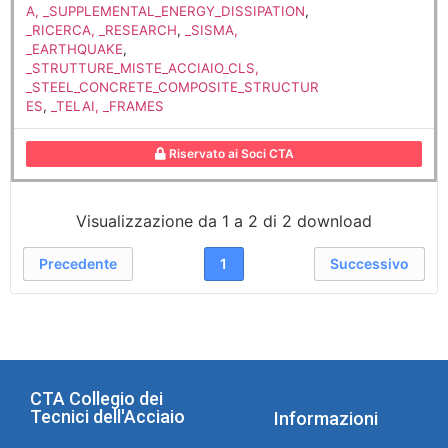
A, _SUPPLEMENTAL_ENERGY_DISSIPATION
,
_RICERCA, _RESEARCH
,
_SISMA,
_EARTHQUAKE
,
_STRUTTURE_MISTE_ACCIAIO_CLS,
_STEEL_CONCRETE_COMPOSITE_STRUCTUR
ES
,
_TELAI, _FRAMES
Riservato ai Soci CTA
Visualizzazione da 1 a 2 di 2 download
Precedente
1
Successivo
CTA Collegio dei
Tecnici dell'Acciaio
Informazioni