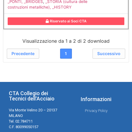
_PONTI, _BRIDGES
,
_STORIA (cultura delle
costruzioni metalliche), _HISTORY
Riservato ai Soci CTA
Visualizzazione da 1 a 2 di 2 download
Precedente
1
Successivo
CTA Collegio dei
Tecnici dell'Acciaio
Informazioni
Via Monte Velino 20 – 20137
Privacy Policy
MILANO
Tel. 02.784711
C.F. 80099050157