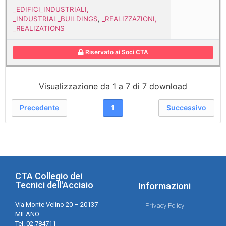
_EDIFICI_INDUSTRIALI,
_INDUSTRIAL_BUILDINGS
,
_REALIZZAZIONI,
_REALIZATIONS
Riservato ai Soci CTA
Visualizzazione da 1 a 7 di 7 download
Precedente
1
Successivo
CTA Collegio dei
Tecnici dell'Acciaio
Informazioni
Via Monte Velino 20 – 20137
Privacy Policy
MILANO
Tel. 02.784711