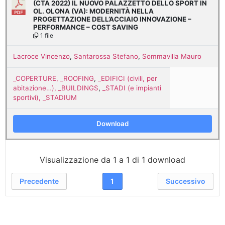
(CTA 2022) IL NUOVO PALAZZETTO DELLO SPORT IN
OL. OLONA (VA): MODERNITÀ NELLA
PROGETTAZIONE DELL’ACCIAIO INNOVAZIONE –
PERFORMANCE – COST SAVING
1 file
Lacroce Vincenzo
,
Santarossa Stefano
,
Sommavilla Mauro
_COPERTURE, _ROOFING
,
_EDIFICI (civili, per
abitazione…), _BUILDINGS
,
_STADI (e impianti
sportivi), _STADIUM
Download
Visualizzazione da 1 a 1 di 1 download
Precedente
1
Successivo