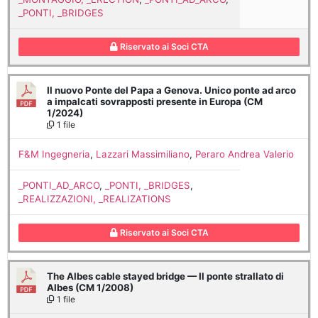
_PONTI, _BRIDGES
Riservato ai Soci CTA
Il nuovo Ponte del Papa a Genova. Unico ponte ad arco
a impalcati sovrapposti presente in Europa (CM
1/2024)
1 file
F&M Ingegneria
,
Lazzari Massimiliano
,
Peraro Andrea Valerio
_PONTI_AD_ARCO
,
_PONTI, _BRIDGES
,
_REALIZZAZIONI, _REALIZATIONS
Riservato ai Soci CTA
The Albes cable stayed bridge — Il ponte strallato di
Albes (CM 1/2008)
1 file