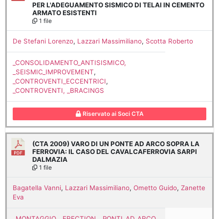
PER L'ADEGUAMENTO SISMICO DI TELAI IN CEMENTO
ARMATO ESISTENTI
1 file
De Stefani Lorenzo
,
Lazzari Massimiliano
,
Scotta Roberto
_CONSOLIDAMENTO_ANTISISMICO,
_SEISMIC_IMPROVEMENT
,
_CONTROVENTI_ECCENTRICI
,
_CONTROVENTI, _BRACINGS
Riservato ai Soci CTA
(CTA 2009) VARO DI UN PONTE AD ARCO SOPRA LA
FERROVIA: IL CASO DEL CAVALCAFERROVIA SARPI
DALMAZIA
1 file
Bagatella Vanni
,
Lazzari Massimiliano
,
Ometto Guido
,
Zanette
Eva
_MONTAGGIO, _ERECTION
,
_PONTI_AD_ARCO
,