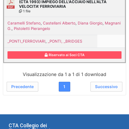
(CTA 1993) IMPIEGO DELL'ACCIAIO NELL'ALTA
VELOCITA' FERROVIARIA
1 file
Caramelli Stefano
,
Castellani Alberto
,
Diana Giorgio
,
Magnani
G.
,
Pistoletti Pierangelo
_PONTI_FERROVIARI
,
_PONTI, _BRIDGES
Riservato ai Soci CTA
Visualizzazione da 1 a 1 di 1 download
Precedente
1
Successivo
CTA Collegio dei