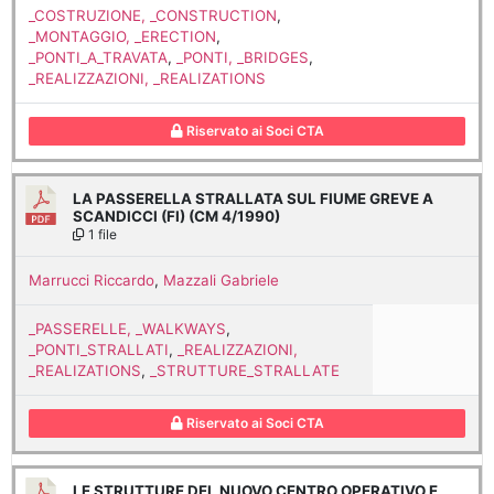
_COSTRUZIONE, _CONSTRUCTION
,
_MONTAGGIO, _ERECTION
,
_PONTI_A_TRAVATA
,
_PONTI, _BRIDGES
,
_REALIZZAZIONI, _REALIZATIONS
Riservato ai Soci CTA
LA PASSERELLA STRALLATA SUL FIUME GREVE A
SCANDICCI (FI) (CM 4/1990)
1 file
Marrucci Riccardo
,
Mazzali Gabriele
_PASSERELLE, _WALKWAYS
,
_PONTI_STRALLATI
,
_REALIZZAZIONI,
_REALIZATIONS
,
_STRUTTURE_STRALLATE
Riservato ai Soci CTA
LE STRUTTURE DEL NUOVO CENTRO OPERATIVO E