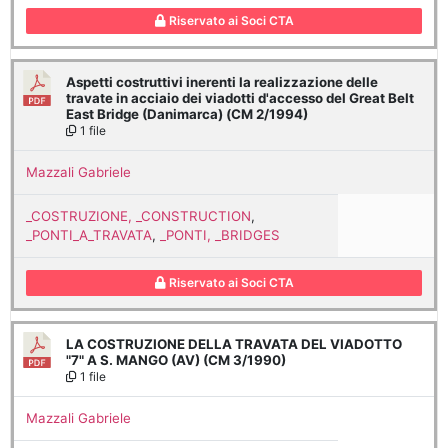
Riservato ai Soci CTA
Aspetti costruttivi inerenti la realizzazione delle
travate in acciaio dei viadotti d'accesso del Great Belt
East Bridge (Danimarca) (CM 2/1994)
1 file
Mazzali Gabriele
_COSTRUZIONE, _CONSTRUCTION
,
_PONTI_A_TRAVATA
,
_PONTI, _BRIDGES
Riservato ai Soci CTA
LA COSTRUZIONE DELLA TRAVATA DEL VIADOTTO
"7" A S. MANGO (AV) (CM 3/1990)
1 file
Mazzali Gabriele