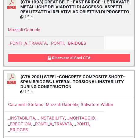
(CTA 1993) GREAT BELT - EAST BRIDGE - LE TRAVATE
METALLICHE DEI VIADOTTI DI ACCESSO: ASPETTI
REALIZZATTIVI RELATIVI AD OBIETTIVI DI PROGETTO
1 file
Mazzali Gabriele
_PONTI_A_TRAVATA
,
_PONTI, _BRIDGES
Riservato ai Soci CTA
(CTA 2001) STEEL-CONCRETE COMPOSITE SHORT-
SPAN BRIDGES: LATERAL TORSIONAL INSTABILITY
DURING CONSTRUCTION
1 file
Caramelli Stefano
,
Mazzali Gabriele
,
Salvatore Walter
_INSTABILITA, _INSTABILITY
,
_MONTAGGIO,
_ERECTION
,
_PONTI_A_TRAVATA
,
_PONTI,
_BRIDGES