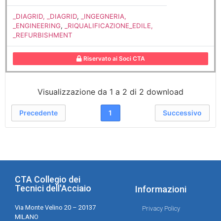
_DIAGRID, _DIAGRID
,
_INGEGNERIA,
_ENGINEERING
,
_RIQUALIFICAZIONE_EDILE,
_REFURBISHMENT
Riservato ai Soci CTA
Visualizzazione da 1 a 2 di 2 download
Precedente
1
Successivo
CTA Collegio dei
Tecnici dell'Acciaio
Informazioni
Via Monte Velino 20 – 20137
Privacy Policy
MILANO