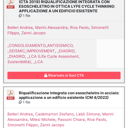
(CTA 2019) RIQUALIFICAZIONE INTEGRATA CON
ESOSCHELETRO IN OTTICA LYFE CYCLE THINKING:
APPLICAZIONE A UN EDIFICIO ESISTENTE
1 file
Belleri Andrea
,
Marini Alessandra
,
Riva Paolo
,
Simonetti
Filippo
,
Zanni Jacopo
_CONSOLIDAMENTO_ANTISISMICO,
_SEISMIC_IMPROVEMENT
,
_DIAGRID,
_DIAGRID
,
_LCA (Life Cycle Assesment,
Sostenibilità), _LCA
Riservato ai Soci CTA
Riqualificazione Integrata con esoscheletro in acciaio:
applicazione a un edificio esistente (CM 4/2022)
1 file
Belleri Andrea
,
Cademartori Stefano
,
Labò Simone
,
Marini
Alessandra
,
Milesi Michele
,
Passoni Chiara
,
Riva Paolo
,
Simonetti Filippo
,
Zanni Jacopo