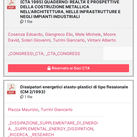
(CTA 1995) QUADERNO: REALTA' E PROSPETTIVE
DELLA COSTRUZIONE METALLICA
NELL'ARCHITETTURA, NELLE INFRASTRUTTURE E
NEGLI IMPIANTI INDUSTRIALI
1 file
Cosenza Edoardo
,
Giangreco Elio
,
Mele Michele
,
Moore
David
,
Solari Giovanni
,
Turrini Giancarlo
,
Vintani Alberto
_CONGRESSI_CTA, _CTA_CONGRESS
Riservato ai Soci CTA
Dissipatori energetici elasto-plastici di tipo flessionale
(CM 2/1993)
1 file
Piazza Maurizio
,
Turrini Giancarlo
_DISSIPAZIONE_SUPPLEMENTARE_DI_ENERGI
A, _SUPPLEMENTAL_ENERGY_DISSIPATION
,
_RICERCA, _RESEARCH