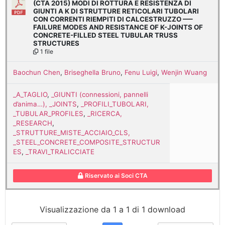
(CTA 2015) MODI DI ROTTURA E RESISTENZA DI
GIUNTI A K DI STRUTTURE RETICOLARI TUBOLARI
CON CORRENTI RIEMPITI DI CALCESTRUZZO —–
FAILURE MODES AND RESISTANCE OF K-JOINTS OF
CONCRETE-FILLED STEEL TUBULAR TRUSS
STRUCTURES
1 file
Baochun Chen
,
Briseghella Bruno
,
Fenu Luigi
,
Wenjin Wuang
_A_TAGLIO
,
_GIUNTI (connessioni, pannelli
d’anima…), _JOINTS
,
_PROFILI_TUBOLARI,
_TUBULAR_PROFILES
,
_RICERCA,
_RESEARCH
,
_STRUTTURE_MISTE_ACCIAIO_CLS,
_STEEL_CONCRETE_COMPOSITE_STRUCTUR
ES
,
_TRAVI_TRALICCIATE
Riservato ai Soci CTA
Visualizzazione da 1 a 1 di 1 download