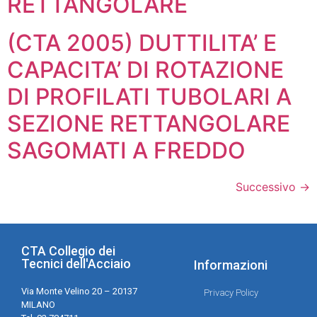
RETTANGOLARE
(CTA 2005) DUTTILITA’ E
CAPACITA’ DI ROTAZIONE
DI PROFILATI TUBOLARI A
SEZIONE RETTANGOLARE
SAGOMATI A FREDDO
Successivo
→
CTA Collegio dei
Tecnici dell'Acciaio
Informazioni
Via Monte Velino 20 – 20137
Privacy Policy
MILANO