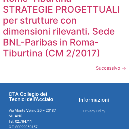
STRATEGIE PROGETTUALI
per strutture con
dimensioni rilevanti. Sede
BNL-Paribas in Roma-
Tiburtina (CM 2/2017)
Successivo
→
CTA Collegio dei
Tecnici dell'Acciaio
Informazioni
Via Monte Velino 20 – 20137
Privacy Policy
MILANO
Tel. 02.784711
C.F. 80099050157