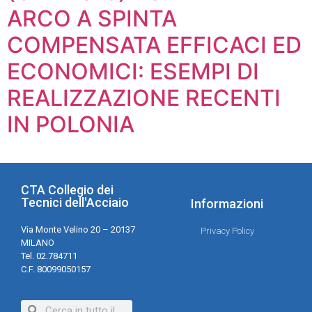
ARCO A SPINTA
COMPENSATA EFFICACI ED
ECONOMICI: ESEMPI DI
REALIZZAZIONE RECENTI
IN POLONIA
CTA Collegio dei
Tecnici dell'Acciaio
Informazioni
Via Monte Velino 20 – 20137
Privacy Policy
MILANO
Tel. 02.784711
C.F. 80099050157