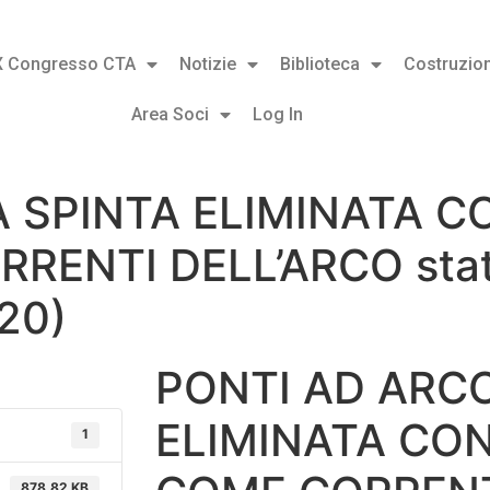
X Congresso CTA
Notizie
Biblioteca
Costruzion
Area Soci
Log In
 SPINTA ELIMINATA C
ENTI DELL’ARCO stato 
20)
PONTI AD ARCO
ELIMINATA CO
1
878.82 KB