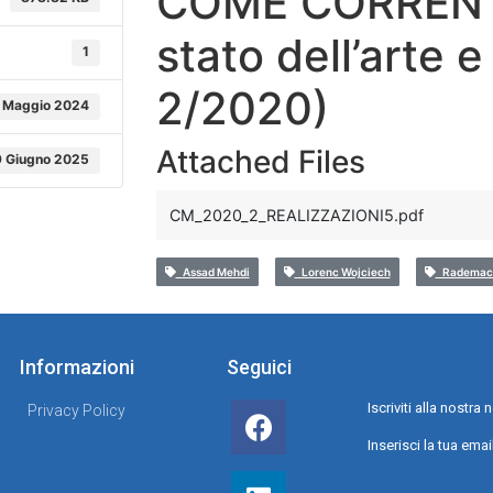
COME CORRENT
stato dell’arte 
1
2/2020)
 Maggio 2024
Attached Files
 Giugno 2025
CM_2020_2_REALIZZAZIONI5.pdf
Assad Mehdi
Lorenc Wojciech
Rademach
Informazioni
Seguici
Iscriviti alla nostr
Privacy Policy
Inserisci la tua emai