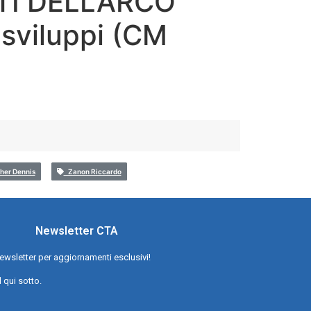
I DELL’ARCO
e sviluppi (CM
er Dennis
Zanon Riccardo
Newsletter CTA
a newsletter per aggiornamenti esclusivi!
l qui sotto.