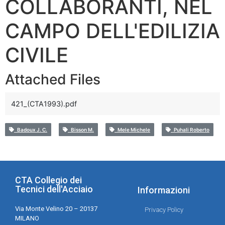
COLLABORANTI, NEL
CAMPO DELL'EDILIZIA
CIVILE
Attached Files
421_(CTA1993).pdf
Badoux J. C.
Bisson M.
Mele Michele
Puhali Roberto
CTA Collegio dei
Tecnici dell'Acciaio
Informazioni
Via Monte Velino 20 – 20137
Privacy Policy
MILANO