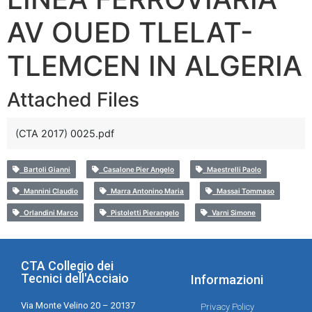
AV OUED TLELAT-
TLEMCEN IN ALGERIA
Attached Files
(CTA 2017) 0025.pdf
Bartoli Gianni
Casalone Pier Angelo
Maestrelli Paolo
Mannini Claudio
Marra Antonino Maria
Massai Tommaso
Orlandini Marco
Pistoletti Pierangelo
Varni Simone
CTA Collegio dei
Tecnici dell'Acciaio
Informazioni
Via Monte Velino 20 – 20137
Privacy Policy