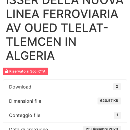
LINEA FERROVIARIA
AV OUED TLELAT-
TLEMCEN IN
ALGERIA
Riservato ai Soci CTA
Download
2
Dimensioni file
620.57 KB
Conteggio file
1
Data di creazione
25 Dicembre 2023