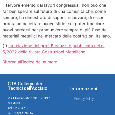
Il fervore emerso dai lavori congressuali non può che
far ben sperare sul futuro di una comunità che, come
sempre, ha dimostrato di sapersi rinnovare, di esser
pronta ad accettare nuove sfide e di poter tracciare
nuovi percorsi per promuovere sempre di più l’uso dei
materiali metallici nel mercato delle costruzioni italiano.
1
(
)
La relazione del prof. Bernuzzi è pubblicata nel n.
5/2022 della rivista Costruzioni Metalliche.
Ritorna all’indice del numero.
CTA Collegio dei
Tecnici dell'Acciaio
Informazioni
Via Monte Velino 20 – 20137
Privacy Policy
MILANO
Tel. 02.784711
C.F. 80099050157