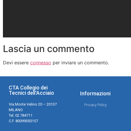
Lascia un commento
Devi essere
connesso
per inviare un commento.
CTA Collegio dei
Tecnici dell'Acciaio
Informazioni
Via Monte Velino 20 – 20137
Privacy Policy
MILANO
Tel. 02.784711
C.F. 80099050157