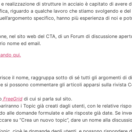
e realizzazione di strutture in acciaio è capitato di avere d
fica, riguardo a qualche lavoro che stiamo svolgendo e del
quell’argomento specifico, hanno più esperienza di noi e pot
e, nel sito web del CTA, di un Forum di discussione aperto 
rio nome ed email.
cando qui.
isce il nome, raggruppa sotto di sé tutti gli argomenti di d
ve si possono commentare gli articoli apparsi sulla rivista 
o
FreeGrid
di cui si parla sul sito.
riranno i Topic già creati dagli utenti, con le relative rispo
rdo alle domande formulate e alle risposte già date. Se inv
ccare su “Crea un nuovo topic”, dare un nome alla discussi
Topic, cioè le domande degli utenti, e possono rispondere 