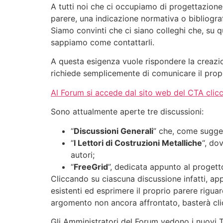
A tutti noi che ci occupiamo di progettazione 
parere, una indicazione normativa o bibliogra
Siamo convinti che ci siano colleghi che, su 
sappiamo come contattarli.
A questa esigenza vuole rispondere la creazion
richiede semplicemente di comunicare il prop
Al Forum si accede dal sito web del CTA clic
Sono attualmente aperte tre discussioni:
“
Discussioni Generali
” che, come sugger
“
I Lettori di Costruzioni Metalliche
“, do
autori;
“
FreeGrid
”, dedicata appunto al progett
Cliccando su ciascuna discussione infatti, appa
esistenti ed esprimere il proprio parere rigua
argomento non ancora affrontato, basterà cli
Gli Amministratori del Forum vedono i nuovi 