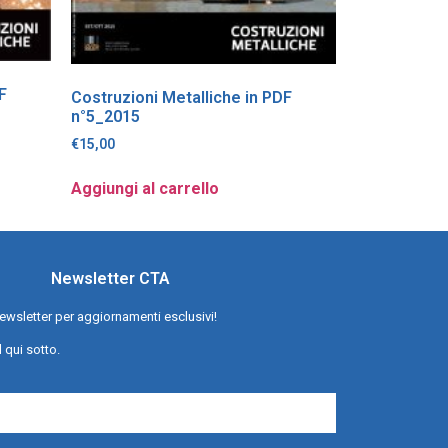
F
Costruzioni Metalliche in PDF
n°5_2015
€
15,00
Aggiungi al carrello
Newsletter CTA
a newsletter per aggiornamenti esclusivi!
l qui sotto.