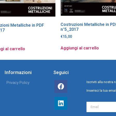
Costruzioni Metalliche in PD
zioni Metalliche in PDF
n°5_2017
017
€
15,00
Aggiungi al carrello
gi al carrello
Informazioni
Seguici
Iscriviti alla nostr
Privacy Policy
Inserisci la tua emai