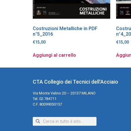
Costruzioni Metalliche in PDF
Costru
n°5_2016
n°4_2
€
15,00
€
15,00
Aggiungi al carrello
Aggiun
CTA Collegio dei Tecnici dell'Acciaio
Via Monte Velino 20 – 20137 MILANO
Tel. 02.784711
C.F. 80099050157