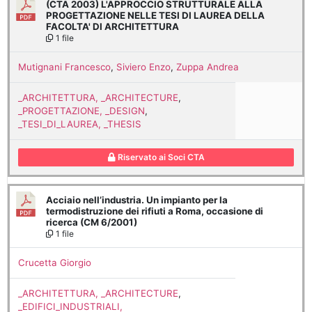
(CTA 2003) L'APPROCCIO STRUTTURALE ALLA
PROGETTAZIONE NELLE TESI DI LAUREA DELLA
FACOLTA' DI ARCHITETTURA
1 file
Mutignani Francesco
,
Siviero Enzo
,
Zuppa Andrea
_ARCHITETTURA, _ARCHITECTURE
,
_PROGETTAZIONE, _DESIGN
,
_TESI_DI_LAUREA, _THESIS
Riservato ai Soci CTA
Acciaio nell’industria. Un impianto per la
termodistruzione dei rifiuti a Roma, occasione di
ricerca (CM 6/2001)
1 file
Crucetta Giorgio
_ARCHITETTURA, _ARCHITECTURE
,
_EDIFICI_INDUSTRIALI,