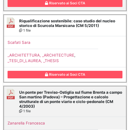
Riservato ai Soci CTA
Riqualificazione sostenibile: caso studio del nucleo
storico di Scurcola Marsicana (CM 5/2011)
1 file
Scafati Sara
_ARCHITETTURA, _ARCHITECTURE
,
_TESI_DI_LAUREA, _THESIS
Riservato ai Soci CTA
Un ponte per Treviso-Ostiglia sul fiume Brenta a campo
San martino (Padova) – Progettazione e calcolo
strutturale di un ponte viario e ciclo-pedonale (CM
4/2003)
1 file
Zanarella Francesca