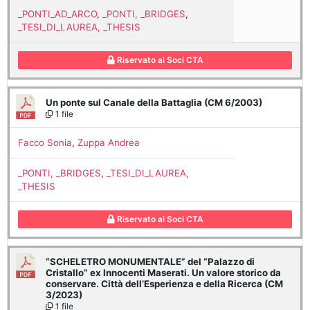
_PONTI_AD_ARCO
,
_PONTI, _BRIDGES
,
_TESI_DI_LAUREA, _THESIS
Riservato ai Soci CTA
Un ponte sul Canale della Battaglia (CM 6/2003)
1 file
Facco Sonia
,
Zuppa Andrea
_PONTI, _BRIDGES
,
_TESI_DI_LAUREA,
_THESIS
Riservato ai Soci CTA
“SCHELETRO MONUMENTALE” del “Palazzo di
Cristallo” ex Innocenti Maserati. Un valore storico da
conservare. Città dell’Esperienza e della Ricerca (CM
3/2023)
1 file