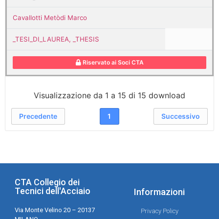
Cavallotti Metòdi Marco
_TESI_DI_LAUREA, _THESIS
Riservato ai Soci CTA
Visualizzazione da 1 a 15 di 15 download
Precedente
1
Successivo
CTA Collegio dei
Tecnici dell'Acciaio
Informazioni
Via Monte Velino 20 – 20137
Privacy Policy