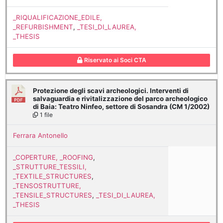
_RIQUALIFICAZIONE_EDILE,
_REFURBISHMENT
,
_TESI_DI_LAUREA,
_THESIS
Riservato ai Soci CTA
Protezione degli scavi archeologici. Interventi di
salvaguardia e rivitalizzazione del parco archeologico
di Baia: Teatro Ninfeo, settore di Sosandra (CM 1/2002)
1 file
Ferrara Antonello
_COPERTURE, _ROOFING
,
_STRUTTURE_TESSILI,
_TEXTILE_STRUCTURES
,
_TENSOSTRUTTURE,
_TENSILE_STRUCTURES
,
_TESI_DI_LAUREA,
_THESIS