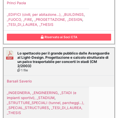
Princi Paola
_EDIFICI (civili, per abitazione…), _BUILDINGS
,
_FUOCO, _FIRE
,
_PROGETTAZIONE, _DESIGN
,
_TESI_DI_LAUREA, _THESIS
Riservato ai Soci CTA
Lo spettacolo per il grande pubblico dalle Avanguardie
al Light-Design. Progettazione e calcolo strutturale di
un palco trasportabile per concerti in stadi (CM
2/2003)
1 file
Barsali Saverio
_INGEGNERIA, _ENGINEERING
,
_STADI (e
impianti sportivi), _STADIUM
,
_STRUTTURE_SPECIALI (tunnel, parcheggi…),
_SPECIAL_STRUCTURES
,
_TESI_DI_LAUREA,
_THESIS