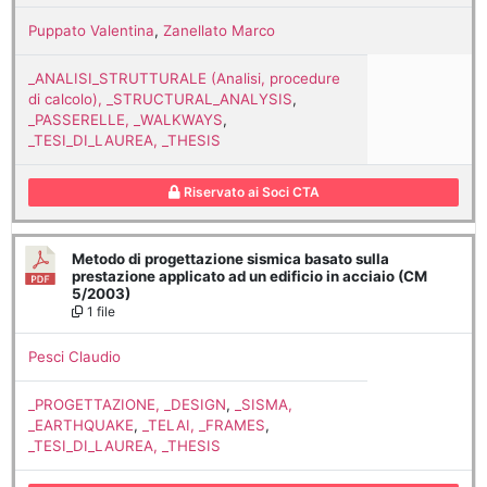
Puppato Valentina
,
Zanellato Marco
_ANALISI_STRUTTURALE (Analisi, procedure
di calcolo), _STRUCTURAL_ANALYSIS
,
_PASSERELLE, _WALKWAYS
,
_TESI_DI_LAUREA, _THESIS
Riservato ai Soci CTA
Metodo di progettazione sismica basato sulla
prestazione applicato ad un edificio in acciaio (CM
5/2003)
1 file
Pesci Claudio
_PROGETTAZIONE, _DESIGN
,
_SISMA,
_EARTHQUAKE
,
_TELAI, _FRAMES
,
_TESI_DI_LAUREA, _THESIS