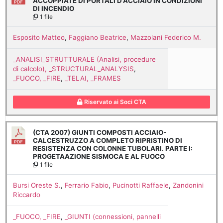
ACCOPPIATE DI PORTALI D'ACCIAIO IN CONDIZIONI
DI INCENDIO
1 file
Esposito Matteo
,
Faggiano Beatrice
,
Mazzolani Federico M.
_ANALISI_STRUTTURALE (Analisi, procedure
di calcolo), _STRUCTURAL_ANALYSIS
,
_FUOCO, _FIRE
,
_TELAI, _FRAMES
Riservato ai Soci CTA
(CTA 2007) GIUNTI COMPOSTI ACCIAIO-
CALCESTRUZZO A COMPLETO RIPRISTINO DI
RESISTENZA CON COLONNE TUBOLARI. PARTE I:
PROGETAAZIONE SISMOCA E AL FUOCO
1 file
Bursi Oreste S.
,
Ferrario Fabio
,
Pucinotti Raffaele
,
Zandonini
Riccardo
_FUOCO, _FIRE
,
_GIUNTI (connessioni, pannelli