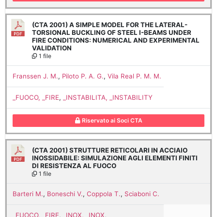
(CTA 2001) A SIMPLE MODEL FOR THE LATERAL-
TORSIONAL BUCKLING OF STEEL I-BEAMS UNDER
FIRE CONDITIONS: NUMERICAL AND EXPERIMENTAL
VALIDATION
1 file
Franssen J. M.
,
Piloto P. A. G.
,
Vila Real P. M. M.
_FUOCO, _FIRE
,
_INSTABILITA, _INSTABILITY
Riservato ai Soci CTA
(CTA 2001) STRUTTURE RETICOLARI IN ACCIAIO
INOSSIDABILE: SIMULAZIONE AGLI ELEMENTI FINITI
DI RESISTENZA AL FUOCO
1 file
Barteri M.
,
Boneschi V.
,
Coppola T.
,
Sciaboni C.
_FUOCO, _FIRE
,
_INOX, _INOX
,