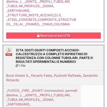
d’anima…), _JOINTS
,
_PROFILI_TUBOLARI,
_TUBULAR_PROFILES
,
_SISMA,
_EARTHQUAKE
,
_STRUTTURE_MISTE_ACCIAIO_CLS,
_STEEL_CONCRETE_COMPOSITE_STRUCTUR
ES
,
_TELAI, _FRAMES
,
_TRAVE_COLONNA
Riservato ai Soci CTA
(CTA 2007) GIUNTI COMPOSTI ACCIAIO-
CALCESTRUZZO A COMPLETO RIPRISTINO DI
RESISTENZA CON COLONNE TUBOLARI. PARTE II:
RISULTATI SPERIMENTALI E NUMERICI
1 file
Bursi Oreste S.
,
Ferrario Fabio
,
Pucinotti Raffaele
,
Zandonini
Riccardo
_FUOCO, _FIRE
,
_GIUNTI (connessioni, pannelli
d’anima…), _JOINTS
,
_PROFILI_TUBOLARI,
_TUBULAR_PROFILES
,
_SISMA,
_EARTHQUAKE
,