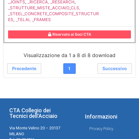
_JOINTS
,
_RICERCA, _RESEARCH
,
_STRUTTURE_MISTE_ACCIAIO_CLS,
_STEEL_CONCRETE_COMPOSITE_STRUCTUR
ES
,
_TELAI, _FRAMES
Riservato ai Soci CTA
Visualizzazione da 1 a 8 di 8 download
Precedente
1
Successivo
CTA Collegio dei
Tecnici dell'Acciaio
Informazioni
Via Monte Velino 20 – 20137
Privacy Policy
MILANO