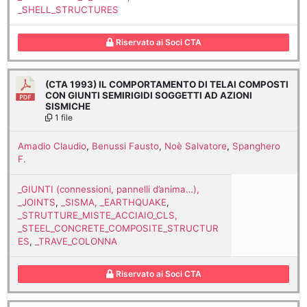
_SHELL_STRUCTURES
Riservato ai Soci CTA
(CTA 1993) IL COMPORTAMENTO DI TELAI COMPOSTI
CON GIUNTI SEMIRIGIDI SOGGETTI AD AZIONI
SISMICHE
1 file
Amadio Claudio
,
Benussi Fausto
,
Noè Salvatore
,
Spanghero
F.
_GIUNTI (connessioni, pannelli d’anima…),
_JOINTS
,
_SISMA, _EARTHQUAKE
,
_STRUTTURE_MISTE_ACCIAIO_CLS,
_STEEL_CONCRETE_COMPOSITE_STRUCTUR
ES
,
_TRAVE_COLONNA
Riservato ai Soci CTA