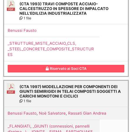
(CTA 1993) TRAVI COMPOSTE ACCIAIO-
CALCESTRUZZO IN SPESSORE DI IMPALCATO
NELL'EDILIZIA INDUSTRIALIZZATA
1 file
Benussi Fausto
_STRUTTURE_MISTE_ACCIAIO_CLS,
_STEEL_CONCRETE_COMPOSITE_STRUCTUR
ES
Riservato ai Soci CTA
(CTA 1997) MODELLAZIONE PER COMPONENTI DEI
GIUNTI SEMIRIGIDI IN TELAI COMPOSTI SOGGETTI A
CARICHI MONOTONI E CICLICI
1 file
Benussi Fausto
,
Noè Salvatore
,
Rassati Gian Andrea
_FLANGIATI
,
_GIUNTI (connessioni, pannelli
d’anima…), _JOINTS
,
_SISMA, _EARTHQUAKE
,