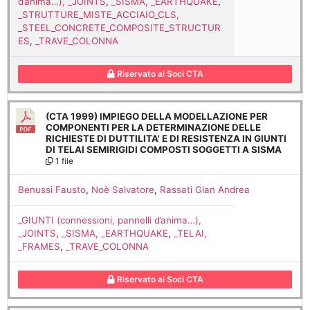
d’anima…), _JOINTS
,
_SISMA, _EARTHQUAKE
,
_STRUTTURE_MISTE_ACCIAIO_CLS,
_STEEL_CONCRETE_COMPOSITE_STRUCTUR
ES
,
_TRAVE_COLONNA
Riservato ai Soci CTA
(CTA 1999) IMPIEGO DELLA MODELLAZIONE PER
COMPONENTI PER LA DETERMINAZIONE DELLE
RICHIESTE DI DUTTILITA' E DI RESISTENZA IN GIUNTI
DI TELAI SEMIRIGIDI COMPOSTI SOGGETTI A SISMA
1 file
Benussi Fausto
,
Noè Salvatore
,
Rassati Gian Andrea
_GIUNTI (connessioni, pannelli d’anima…),
_JOINTS
,
_SISMA, _EARTHQUAKE
,
_TELAI,
_FRAMES
,
_TRAVE_COLONNA
Riservato ai Soci CTA