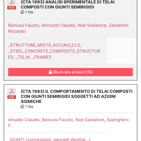
(CTA 1993) ANALISI SPERIMENTALE DI TELAI
COMPOSTI CON GIUNTI SEMIRIGIDI
1 file
Benussi Fausto
,
Bernuzzi Claudio
,
Noè Salvatore
,
Zandonini
Riccardo
_STRUTTURE_MISTE_ACCIAIO_CLS,
_STEEL_CONCRETE_COMPOSITE_STRUCTUR
ES
,
_TELAI, _FRAMES
Riservato ai Soci CTA
(CTA 1993) IL COMPORTAMENTO DI TELAI COMPOSTI
CON GIUNTI SEMIRIGIDI SOGGETTI AD AZIONI
SISMICHE
1 file
Amadio Claudio
,
Benussi Fausto
,
Noè Salvatore
,
Spanghero
F.
_GIUNTI (connessioni, pannelli d’anima…),