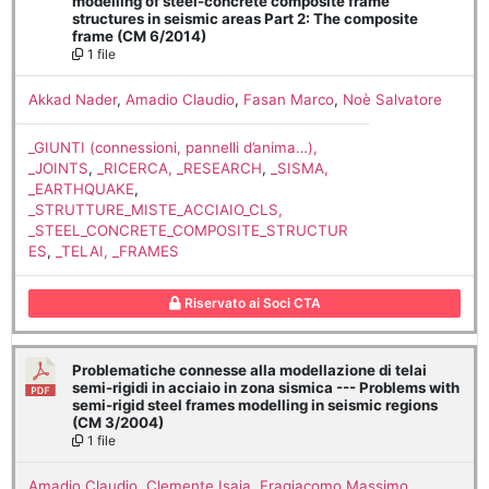
modelling of steel-concrete composite frame
structures in seismic areas Part 2: The composite
frame (CM 6/2014)
1 file
Akkad Nader
,
Amadio Claudio
,
Fasan Marco
,
Noè Salvatore
_GIUNTI (connessioni, pannelli d’anima…),
_JOINTS
,
_RICERCA, _RESEARCH
,
_SISMA,
_EARTHQUAKE
,
_STRUTTURE_MISTE_ACCIAIO_CLS,
_STEEL_CONCRETE_COMPOSITE_STRUCTUR
ES
,
_TELAI, _FRAMES
Riservato ai Soci CTA
Problematiche connesse alla modellazione di telai
semi-rigidi in acciaio in zona sismica --- Problems with
semi-rigid steel frames modelling in seismic regions
(CM 3/2004)
1 file
Amadio Claudio
,
Clemente Isaia
,
Fragiacomo Massimo
,