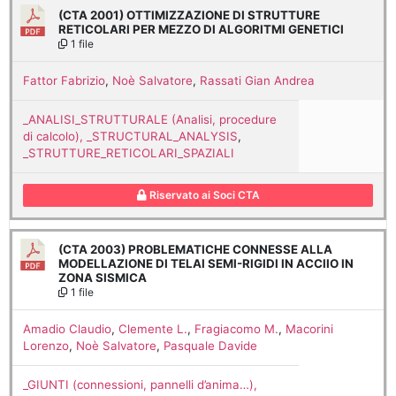
(CTA 2001) OTTIMIZZAZIONE DI STRUTTURE
RETICOLARI PER MEZZO DI ALGORITMI GENETICI
1 file
Fattor Fabrizio
,
Noè Salvatore
,
Rassati Gian Andrea
_ANALISI_STRUTTURALE (Analisi, procedure
di calcolo), _STRUCTURAL_ANALYSIS
,
_STRUTTURE_RETICOLARI_SPAZIALI
Riservato ai Soci CTA
(CTA 2003) PROBLEMATICHE CONNESSE ALLA
MODELLAZIONE DI TELAI SEMI-RIGIDI IN ACCIIO IN
ZONA SISMICA
1 file
Amadio Claudio
,
Clemente L.
,
Fragiacomo M.
,
Macorini
Lorenzo
,
Noè Salvatore
,
Pasquale Davide
_GIUNTI (connessioni, pannelli d’anima…),