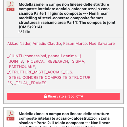
Modellazione in campo non lineare delle strutture
composte intelaiate acciaio-calcestruzzo in zona
sismica Parte 1: Il giunto composto --- Non linear
modelling of steel-concrete composite frames
structures in seismic area Part 1: The composite joint
(CM 5/2014)
1 file
Akkad Nader
,
Amadio Claudio
,
Fasan Marco
,
Noè Salvatore
_GIUNTI (connessioni, pannelli d’anima…),
_JOINTS
,
_RICERCA, _RESEARCH
,
_SISMA,
_EARTHQUAKE
,
_STRUTTURE_MISTE_ACCIAIO_CLS,
_STEEL_CONCRETE_COMPOSITE_STRUCTUR
ES
,
_TELAI, _FRAMES
Riservato ai Soci CTA
Modellazione in campo non lineare delle strutture
composte intelaiate acciaio-calcestruzzo in zona
sismica – Parte 2: Il telaio composto --- Non linear