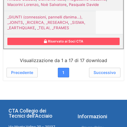
Macorini Lorenzo
,
Noè Salvatore
,
Pasquale Davide
_GIUNTI (connessioni, pannelli d’anima…),
_JOINTS
,
_RICERCA, _RESEARCH
,
_SISMA,
_EARTHQUAKE
,
_TELAI, _FRAMES
Riservato ai Soci CTA
Visualizzazione da 1 a 17 di 17 download
Precedente
1
Successivo
CTA Collegio dei
Tecnici dell'Acciaio
Informazioni
Via Monte Velino 20 – 20137