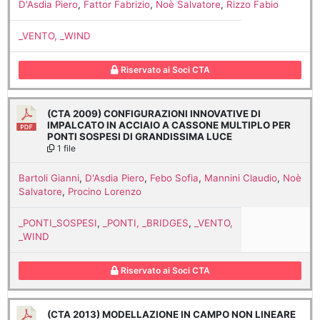
D'Asdia Piero
,
Fattor Fabrizio
,
Noè Salvatore
,
Rizzo Fabio
_VENTO, _WIND
Riservato ai Soci CTA
(CTA 2009) CONFIGURAZIONI INNOVATIVE DI
IMPALCATO IN ACCIAIO A CASSONE MULTIPLO PER
PONTI SOSPESI DI GRANDISSIMA LUCE
1 file
Bartoli Gianni
,
D'Asdia Piero
,
Febo Sofia
,
Mannini Claudio
,
Noè
Salvatore
,
Procino Lorenzo
_PONTI_SOSPESI
,
_PONTI, _BRIDGES
,
_VENTO,
_WIND
Riservato ai Soci CTA
(CTA 2013) MODELLAZIONE IN CAMPO NON LINEARE