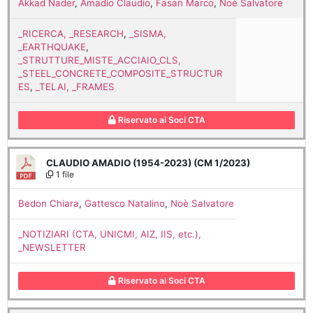
Akkad Nader
,
Amadio Claudio
,
Fasan Marco
,
Noè Salvatore
_RICERCA, _RESEARCH
,
_SISMA,
_EARTHQUAKE
,
_STRUTTURE_MISTE_ACCIAIO_CLS,
_STEEL_CONCRETE_COMPOSITE_STRUCTUR
ES
,
_TELAI, _FRAMES
Riservato ai Soci CTA
CLAUDIO AMADIO (1954-2023) (CM 1/2023)
1 file
Bedon Chiara
,
Gattesco Natalino
,
Noè Salvatore
_NOTIZIARI (CTA, UNICMI, AIZ, IIS, etc.),
_NEWSLETTER
Riservato ai Soci CTA