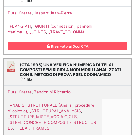
1 file
Bursi Oreste
,
Jaspart Jean-Pierre
_FLANGIATI
,
_GIUNTI (connessioni, pannelli
d’anima…), _JOINTS
,
_TRAVE_COLONNA
Riservato ai Soci CTA
(CTA 1995) UNA VERIFICA NUMERICA DI TELAI
COMPOSTI SEMIRIGIDI A NODI MOBILI ANALIZZATI
CON IL METODO DI PROVA PSEUDODINAMICO
1 file
Bursi Oreste
,
Zandonini Riccardo
_ANALISI_STRUTTURALE (Analisi, procedure
di calcolo), _STRUCTURAL_ANALYSIS
,
_STRUTTURE_MISTE_ACCIAIO_CLS,
_STEEL_CONCRETE_COMPOSITE_STRUCTUR
ES
,
_TELAI, _FRAMES