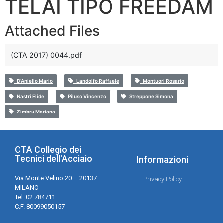
TELAI TIPO FREEDAM
Attached Files
(CTA 2017) 0044.pdf
D’Aniello Mario
Landolfo Raffaele
Montuori Rosario
Nastri Elide
Piluso Vincenzo
Streppone Simona
Zimbru Mariana
CTA Collegio dei
Tecnici dell'Acciaio
Informazioni
Via Monte Velino 20 – 20137
Privacy Policy
MILANO
Tel. 02.784711
C.F. 80099050157