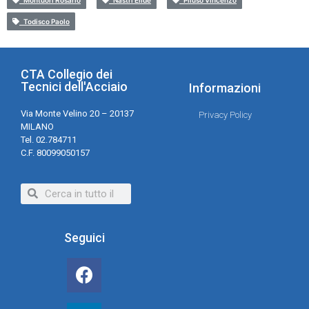
Montuori Rosario
Nastri Elide
Piluso Vincenzo
Todisco Paolo
CTA Collegio dei
Tecnici dell'Acciaio
Informazioni
Via Monte Velino 20 – 20137
Privacy Policy
MILANO
Tel. 02.784711
C.F. 80099050157
Seguici