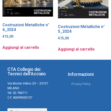
Costruzioni Metalliche n°
Costruzioni Metalliche n°
6_2024
5_2024
€
15,00
€
15,00
Aggiungi al carrello
Aggiungi al carrello
CTA Collegio dei
Tecnici dell'Acciaio
Informazioni
Via Monte Velino 20 – 20137
Privacy Policy
MILANO
Tel. 02.784711
C.F. 80099050157