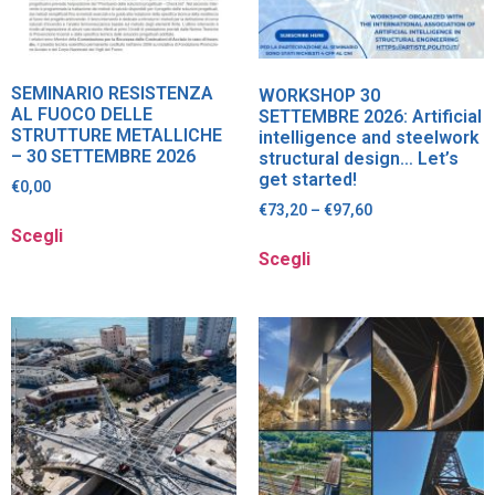
SEMINARIO RESISTENZA
WORKSHOP 30
AL FUOCO DELLE
SETTEMBRE 2026: Artificial
STRUTTURE METALLICHE
intelligence and steelwork
– 30 SETTEMBRE 2026
structural design… Let’s
get started!
€
0,00
€
73,20
–
€
97,60
Scegli
Scegli