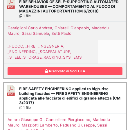
FIRE BEHAVIOR OF SELF-SUPPORTING AUTOMATED
WAREHOUSES — COMPORTAMENTO AL FUOCO DI
MAGAZZINI AUTOPORTANTI (CM 6/2018)
1 file
Castiglioni Carlo Andrea
,
Chiarelli Gianpaolo
,
Madeddu
Mauro
,
Sassi Samuele
,
Setti Paolo
_FUOCO, _FIRE
,
_INGEGNERIA,
_ENGINEERING
,
_SCAFFALATURE,
_STEEL_STORAGE_RACKING_SYSTEMS
Riservato ai Soci CTA
FIRE SAFETY ENGINEERING applied to high-rise
building facades — FIRE SAFETY ENGINEERING
applicata alle facciate di edifici di grande altezza (CM
3/2017)
1 file
Amaro Giuseppe G.
,
Cancelliere Piergiacomo
,
Madeddu
Mauro
,
Mazziotti Lamberto
,
Paduano Giuseppe
,
Sassi