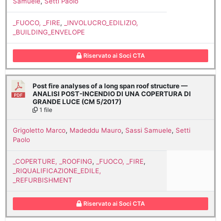
Samuele
,
Setti Paolo
_FUOCO, _FIRE
,
_INVOLUCRO_EDILIZIO,
_BUILDING_ENVELOPE
Riservato ai Soci CTA
Post fire analyses of a long span roof structure —
ANALISI POST-INCENDIO DI UNA COPERTURA DI
GRANDE LUCE (CM 5/2017)
1 file
Grigoletto Marco
,
Madeddu Mauro
,
Sassi Samuele
,
Setti
Paolo
_COPERTURE, _ROOFING
,
_FUOCO, _FIRE
,
_RIQUALIFICAZIONE_EDILE,
_REFURBISHMENT
Riservato ai Soci CTA