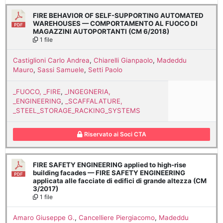
FIRE BEHAVIOR OF SELF-SUPPORTING AUTOMATED
WAREHOUSES — COMPORTAMENTO AL FUOCO DI
MAGAZZINI AUTOPORTANTI (CM 6/2018)
1 file
Castiglioni Carlo Andrea
,
Chiarelli Gianpaolo
,
Madeddu
Mauro
,
Sassi Samuele
,
Setti Paolo
_FUOCO, _FIRE
,
_INGEGNERIA,
_ENGINEERING
,
_SCAFFALATURE,
_STEEL_STORAGE_RACKING_SYSTEMS
Riservato ai Soci CTA
FIRE SAFETY ENGINEERING applied to high-rise
building facades — FIRE SAFETY ENGINEERING
applicata alle facciate di edifici di grande altezza (CM
3/2017)
1 file
Amaro Giuseppe G.
,
Cancelliere Piergiacomo
,
Madeddu