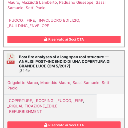
Mauro
,
Mazziotti Lamberto
,
Paduano Giuseppe
,
Sassi
Samuele
,
Setti Paolo
_FUOCO, _FIRE
,
_INVOLUCRO_EDILIZIO,
_BUILDING_ENVELOPE
Riservato ai Soci CTA
Post fire analyses of a long span roof structure —
ANALISI POST-INCENDIO DI UNA COPERTURA DI
GRANDE LUCE (CM 5/2017)
1 file
Grigoletto Marco
,
Madeddu Mauro
,
Sassi Samuele
,
Setti
Paolo
_COPERTURE, _ROOFING
,
_FUOCO, _FIRE
,
_RIQUALIFICAZIONE_EDILE,
_REFURBISHMENT
Riservato ai Soci CTA