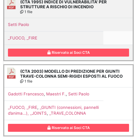
(CTA 1995) INDICE DI VULNERABILITA' PER
STRUTTURE A RISCHIO DI INCENDIO
1 file
Setti Paolo
_FUOCO, _FIRE
Riservato ai Soci CTA
(CTA 2003) MODELLO DI PREDIZIONE PER GIUNTI
TRAVE-COLONNA SEMI-RIGIDI ESPOSTI AL FUOCO
1 file
Gadotti Francesco
,
Maestri F.
,
Setti Paolo
_FUOCO, _FIRE
,
_GIUNTI (connessioni, pannelli
d’anima…), _JOINTS
,
_TRAVE_COLONNA
Riservato ai Soci CTA