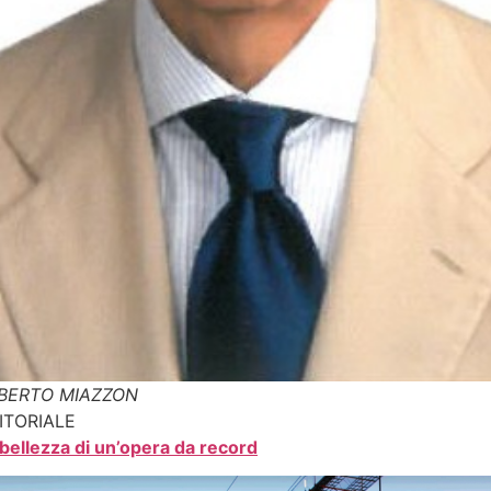
BERTO MIAZZON
ITORIALE
 bellezza di un’opera da record