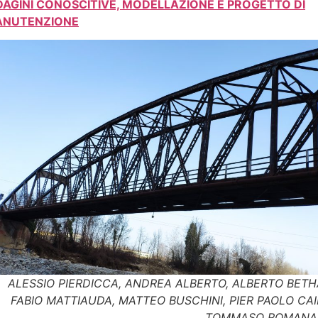
DAGINI CONOSCITIVE, MODELLAZIONE E PROGETTO DI
NUTENZIONE
ALESSIO PIERDICCA, ANDREA ALBERTO, ALBERTO BETH
FABIO MATTIAUDA, MATTEO BUSCHINI, PIER PAOLO CAI
TOMMASO ROMANA